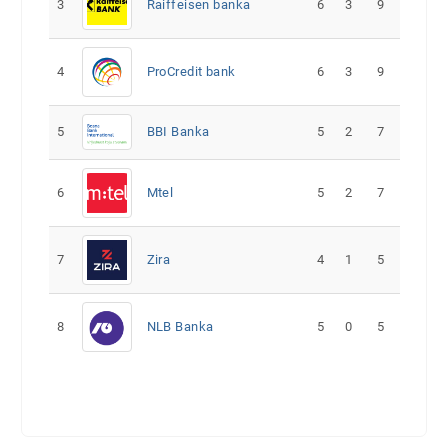
3
Raiffeisen banka
6
3
9
4
ProCredit bank
6
3
9
5
5
2
7
BBI Banka
6
Mtel
5
2
7
7
Zira
4
1
5
8
NLB Banka
5
0
5