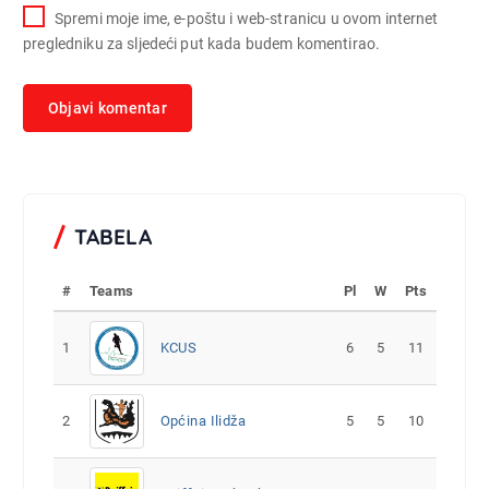
Spremi moje ime, e-poštu i web-stranicu u ovom internet
pregledniku za sljedeći put kada budem komentirao.
TABELA
#
Teams
Pl
W
Pts
1
KCUS
6
5
11
2
Općina Ilidža
5
5
10