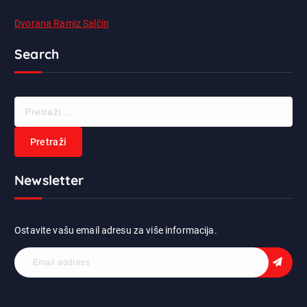
Dvorana Ramiz Salčin
Search
P
r
e
t
r
Newsletter
a
ž
i
:
Ostavite vašu email adresu za više informacija.