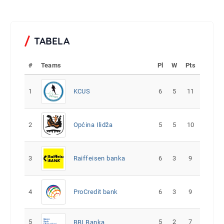
TABELA
#
Teams
Pl
W
Pts
1
KCUS
6
5
11
2
Općina Ilidža
5
5
10
3
Raiffeisen banka
6
3
9
4
ProCredit bank
6
3
9
5
5
2
7
BBI Banka