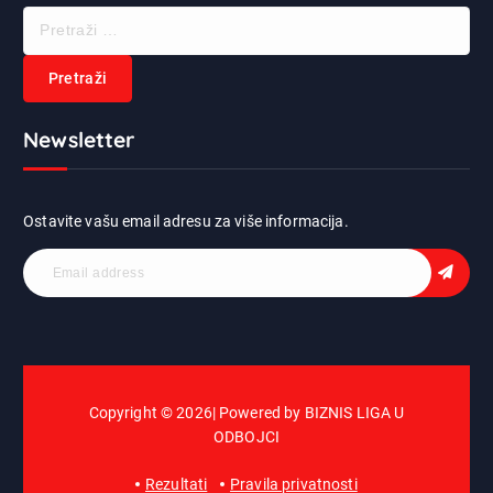
P
r
e
t
r
Newsletter
a
ž
i
:
Ostavite vašu email adresu za više informacija.
Copyright © 2026| Powered by BIZNIS LIGA U
ODBOJCI
Rezultati
Pravila privatnosti