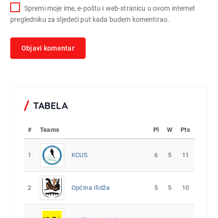
Spremi moje ime, e-poštu i web-stranicu u ovom internet
pregledniku za sljedeći put kada budem komentirao.
TABELA
#
Teams
Pl
W
Pts
1
KCUS
6
5
11
2
Općina Ilidža
5
5
10