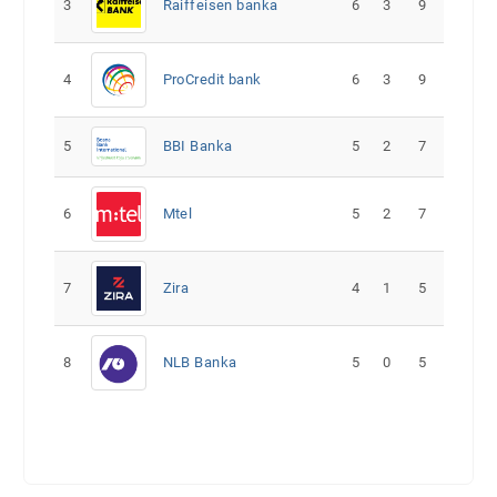
3
Raiffeisen banka
6
3
9
4
ProCredit bank
6
3
9
5
5
2
7
BBI Banka
6
Mtel
5
2
7
7
Zira
4
1
5
8
NLB Banka
5
0
5