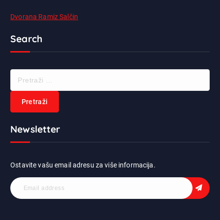
Dvorana Ramiz Salčin
Search
P
r
e
t
r
Newsletter
a
ž
i
:
Ostavite vašu email adresu za više informacija.