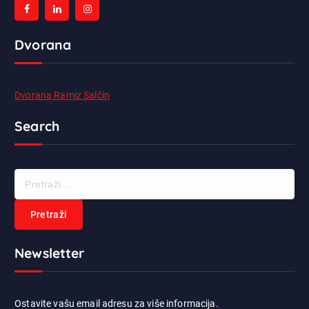
Dvorana
Dvorana Ramiz Salčin
Search
P
r
e
t
r
Newsletter
a
ž
i
:
Ostavite vašu email adresu za više informacija.