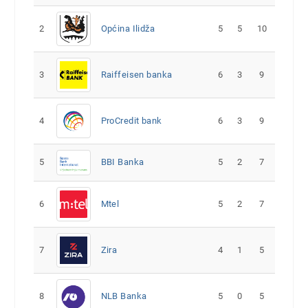
2
Općina Ilidža
5
5
10
3
Raiffeisen banka
6
3
9
4
ProCredit bank
6
3
9
5
5
2
7
BBI Banka
6
Mtel
5
2
7
7
Zira
4
1
5
8
NLB Banka
5
0
5