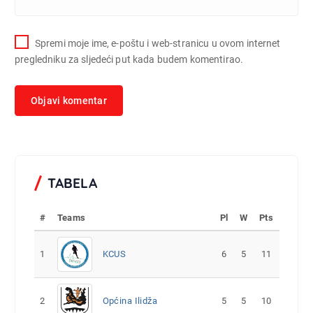
Spremi moje ime, e-poštu i web-stranicu u ovom internet
pregledniku za sljedeći put kada budem komentirao.
TABELA
#
Teams
Pl
W
Pts
1
KCUS
6
5
11
2
Općina Ilidža
5
5
10