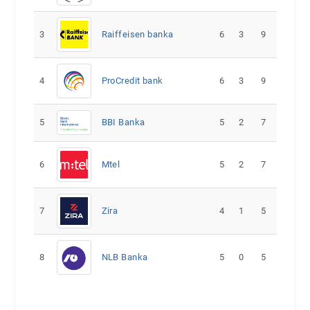
3
Raiffeisen banka
6
3
9
4
ProCredit bank
6
3
9
5
5
2
7
BBI Banka
6
Mtel
5
2
7
7
Zira
4
1
5
8
NLB Banka
5
0
5