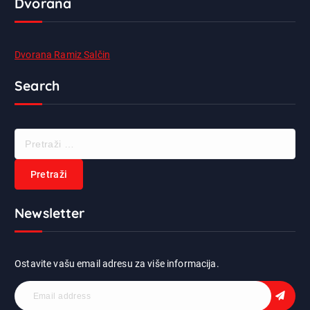
Dvorana
Dvorana Ramiz Salčin
Search
P
r
e
t
r
Newsletter
a
ž
i
:
Ostavite vašu email adresu za više informacija.