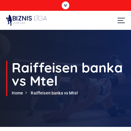
S
k
i
p
t
Odbojka
o
c
o
n
t
Raiffeisen banka
e
n
vs Mtel
t
Home
Raiffeisen banka vs Mtel