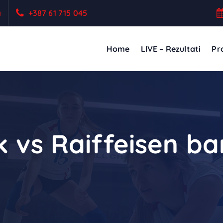
a
+387 61 715 045
Home
LIVE – Rezultati
Pro
k vs Raiffeisen b