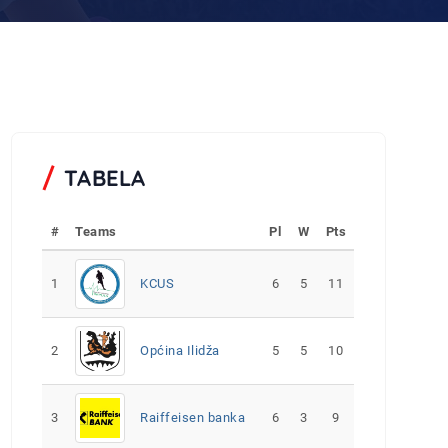
TABELA
#
Teams
Pl
W
Pts
1
KCUS
6
5
11
2
Općina Ilidža
5
5
10
3
Raiffeisen banka
6
3
9