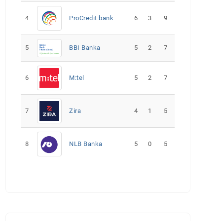
4
ProCredit bank
6
3
9
5
5
2
7
BBI Banka
6
M:tel
5
2
7
7
Zira
4
1
5
8
NLB Banka
5
0
5