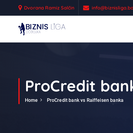
S
Dvorana Ramiz Salčin
info@biznisliga.b
k
i
p
t
Odbojka
o
c
o
n
t
e
ProCredit ban
n
t
Home
ProCredit bank vs Raiffeisen banka