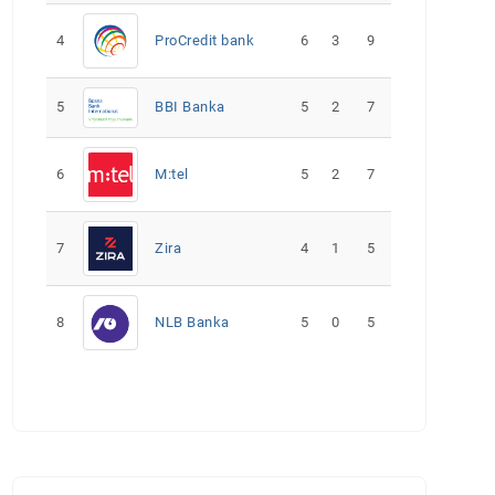
4
ProCredit bank
6
3
9
5
5
2
7
BBI Banka
6
M:tel
5
2
7
7
Zira
4
1
5
8
NLB Banka
5
0
5