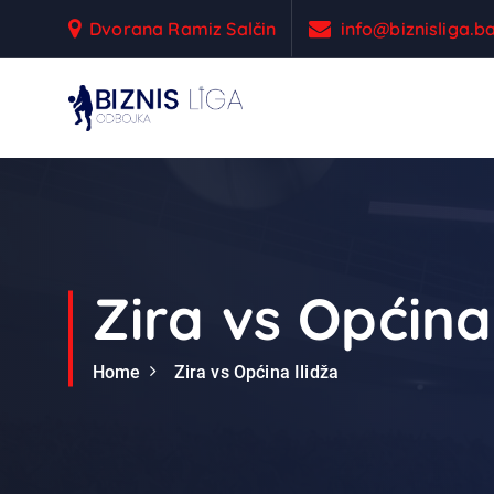
S
Dvorana Ramiz Salčin
info@biznisliga.b
k
i
p
t
Odbojka
o
c
o
n
t
e
Zira vs Općina 
n
t
Home
Zira vs Općina Ilidža