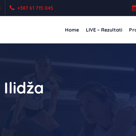
a
+387 61 715 045
Home
LIVE – Rezultati
Pro
Ilidža