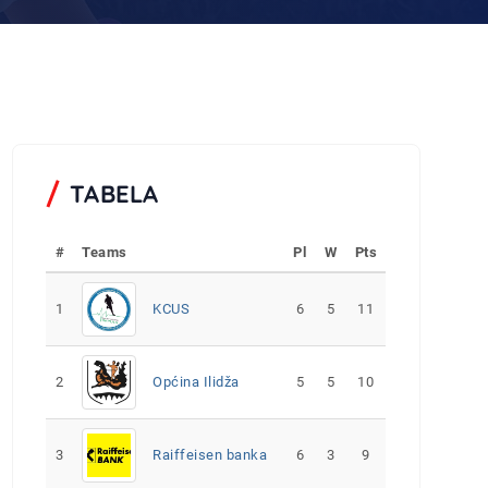
TABELA
#
Teams
Pl
W
Pts
1
KCUS
6
5
11
2
Općina Ilidža
5
5
10
3
Raiffeisen banka
6
3
9