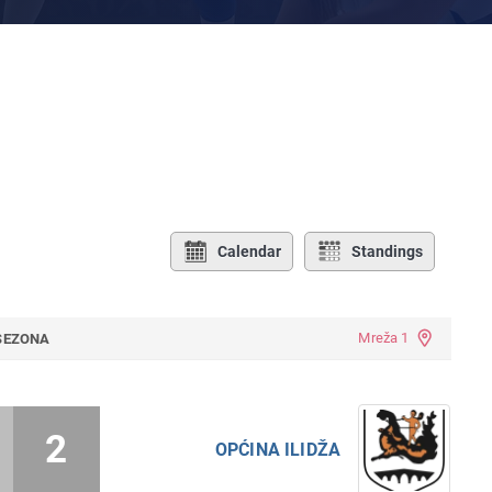
Calendar
Standings
Mreža 1
 SEZONA
2
OPĆINA ILIDŽA