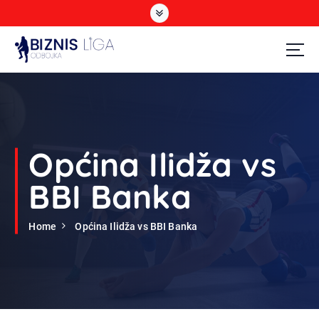
S
k
i
p
t
Odbojka
o
c
o
n
t
Općina Ilidža vs
e
n
BBI Banka
t
Home
Općina Ilidža vs BBI Banka