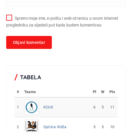
Spremi moje ime, e-poštu i web-stranicu u ovom internet
pregledniku za sljedeći put kada budem komentirao.
TABELA
#
Teams
Pl
W
Pts
1
KCUS
6
5
11
2
Općina Ilidža
5
5
10