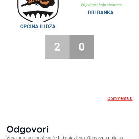
BBI BANKA
OPĆINA ILIDŽA
2
0
Comments 0
Odgovori
Vaša adresa e-pošte neće biti objavljena.
Obavezna polja su