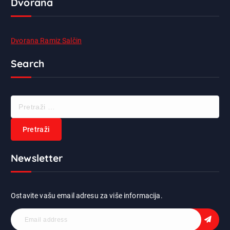
Dvorana
Dvorana Ramiz Salčin
Search
P
r
e
t
r
Newsletter
a
ž
i
:
Ostavite vašu email adresu za više informacija.