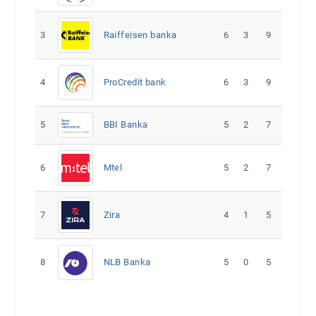
3
Raiffeisen banka
6
3
9
4
ProCredit bank
6
3
9
5
5
2
7
BBI Banka
6
Mtel
5
2
7
7
Zira
4
1
5
8
NLB Banka
5
0
5