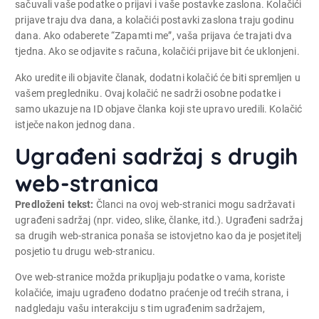
sačuvali vaše podatke o prijavi i vaše postavke zaslona. Kolačići
prijave traju dva dana, a kolačići postavki zaslona traju godinu
dana. Ako odaberete “Zapamti me”, vaša prijava će trajati dva
tjedna. Ako se odjavite s računa, kolačići prijave bit će uklonjeni.
Ako uredite ili objavite članak, dodatni kolačić će biti spremljen u
vašem pregledniku. Ovaj kolačić ne sadrži osobne podatke i
samo ukazuje na ID objave članka koji ste upravo uredili. Kolačić
istječe nakon jednog dana.
Ugrađeni sadržaj s drugih
web-stranica
Predloženi tekst:
Članci na ovoj web-stranici mogu sadržavati
ugrađeni sadržaj (npr. video, slike, članke, itd.). Ugrađeni sadržaj
sa drugih web-stranica ponaša se istovjetno kao da je posjetitelj
posjetio tu drugu web-stranicu.
Ove web-stranice možda prikupljaju podatke o vama, koriste
kolačiće, imaju ugrađeno dodatno praćenje od trećih strana, i
nadgledaju vašu interakciju s tim ugrađenim sadržajem,