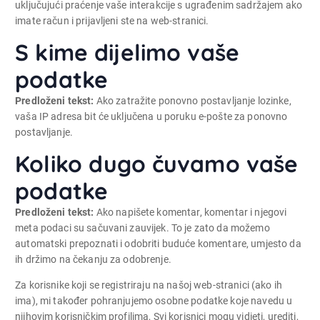
uključujući praćenje vaše interakcije s ugrađenim sadržajem ako
imate račun i prijavljeni ste na web-stranici.
S kime dijelimo vaše
podatke
Predloženi tekst:
Ako zatražite ponovno postavljanje lozinke,
vaša IP adresa bit će uključena u poruku e-pošte za ponovno
postavljanje.
Koliko dugo čuvamo vaše
podatke
Predloženi tekst:
Ako napišete komentar, komentar i njegovi
meta podaci su sačuvani zauvijek. To je zato da možemo
automatski prepoznati i odobriti buduće komentare, umjesto da
ih držimo na čekanju za odobrenje.
Za korisnike koji se registriraju na našoj web-stranici (ako ih
ima), mi također pohranjujemo osobne podatke koje navedu u
njihovim korisničkim profilima, Svi korisnici mogu vidjeti, urediti,