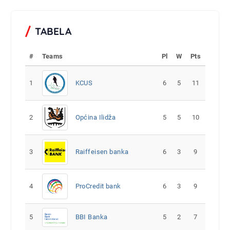
TABELA
#
Teams
Pl
W
Pts
1
KCUS
6
5
11
2
Općina Ilidža
5
5
10
3
Raiffeisen banka
6
3
9
4
ProCredit bank
6
3
9
5
5
2
7
BBI Banka