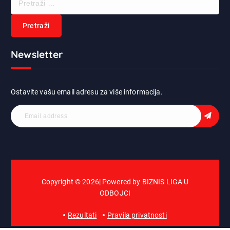
r
e
t
r
Newsletter
a
ž
i
:
Ostavite vašu email adresu za više informacija.
Copyright © 2026| Powered by BIZNIS LIGA U
ODBOJCI
Rezultati
Pravila privatnosti