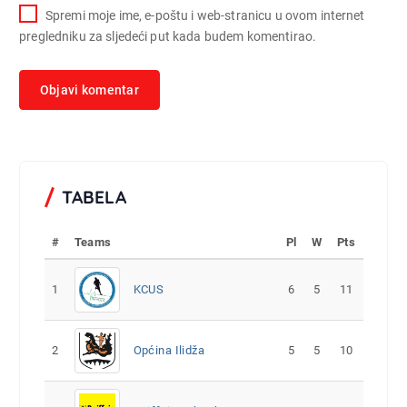
Spremi moje ime, e-poštu i web-stranicu u ovom internet
pregledniku za sljedeći put kada budem komentirao.
TABELA
#
Teams
Pl
W
Pts
1
KCUS
6
5
11
2
Općina Ilidža
5
5
10