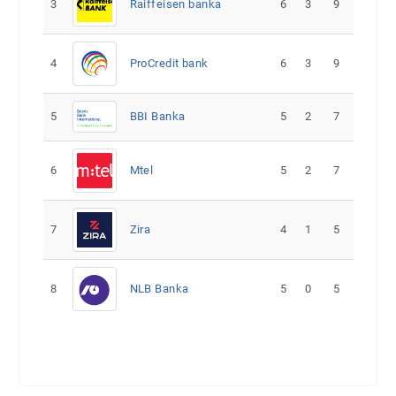
3
Raiffeisen banka
6
3
9
4
ProCredit bank
6
3
9
5
5
2
7
BBI Banka
6
Mtel
5
2
7
7
Zira
4
1
5
8
NLB Banka
5
0
5