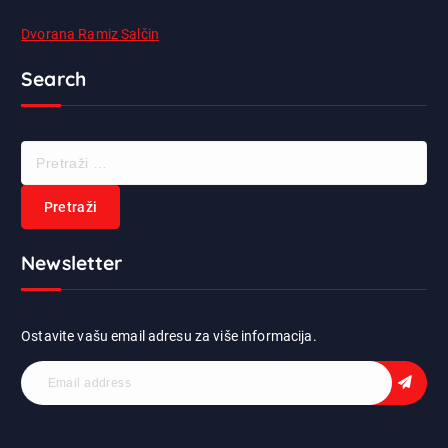
Dvorana Ramiz Salčin
Search
P
r
e
t
r
Newsletter
a
ž
i
:
Ostavite vašu email adresu za više informacija.