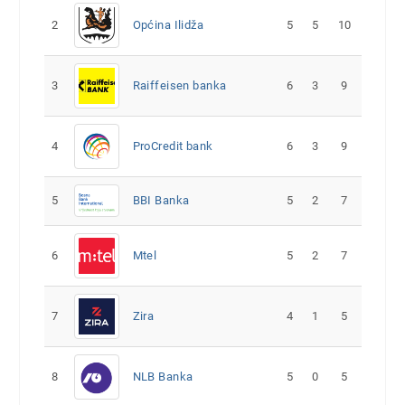
2
Općina Ilidža
5
5
10
3
Raiffeisen banka
6
3
9
4
ProCredit bank
6
3
9
5
5
2
7
BBI Banka
6
Mtel
5
2
7
7
Zira
4
1
5
8
NLB Banka
5
0
5