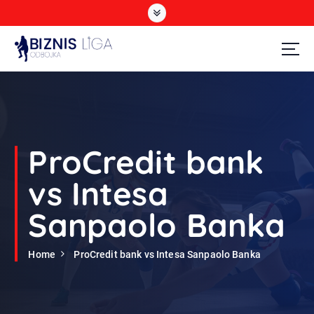
S
k
i
p
t
Odbojka
o
c
o
n
t
ProCredit bank
e
n
vs Intesa
t
Sanpaolo Banka
Home
ProCredit bank vs Intesa Sanpaolo Banka