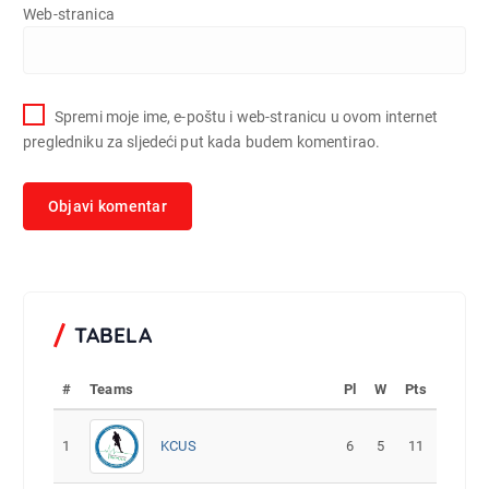
Web-stranica
Spremi moje ime, e-poštu i web-stranicu u ovom internet
pregledniku za sljedeći put kada budem komentirao.
TABELA
#
Teams
Pl
W
Pts
1
KCUS
6
5
11