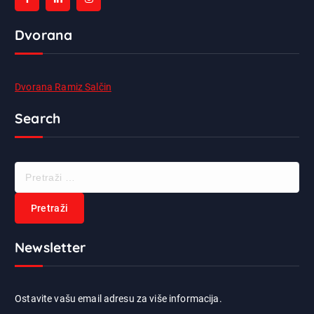
Dvorana
Dvorana Ramiz Salčin
Search
P
r
e
t
r
Newsletter
a
ž
i
:
Ostavite vašu email adresu za više informacija.