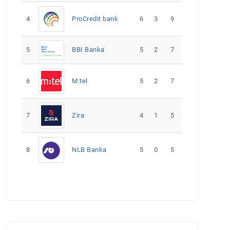
4
ProCredit bank
6
3
9
5
5
2
7
BBI Banka
6
M:tel
5
2
7
7
Zira
4
1
5
8
NLB Banka
5
0
5