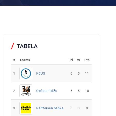
TABELA
#
Teams
Pl
W
Pts
1
KCUS
6
5
11
2
Općina Ilidža
5
5
10
3
Raiffeisen banka
6
3
9