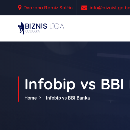
S
Dvorana Ramiz Salčin
info@biznisliga.b
k
i
p
t
Odbojka
o
c
o
n
t
e
Infobip vs BB
n
t
Home
Infobip vs BBI Banka