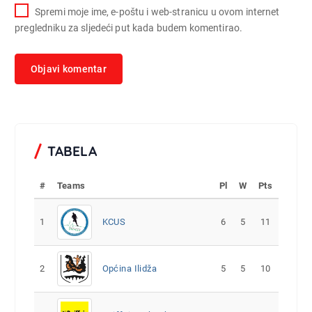
Spremi moje ime, e-poštu i web-stranicu u ovom internet
pregledniku za sljedeći put kada budem komentirao.
TABELA
#
Teams
Pl
W
Pts
1
KCUS
6
5
11
2
Općina Ilidža
5
5
10