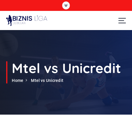
S
k
i
p
t
Odbojka
o
c
o
n
t
Mtel vs Unicredit
e
n
Home
Mtel vs Unicredit
t