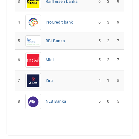
3
Raiffeisen banka
6
3
9
4
ProCredit bank
6
3
9
5
5
2
7
BBI Banka
6
Mtel
5
2
7
7
Zira
4
1
5
8
NLB Banka
5
0
5