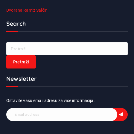
Dvorana Ramiz Salčin
Search
P
r
e
t
r
Newsletter
a
ž
i
:
Ostavite vašu email adresu za više informacija.