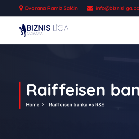
S
Dvorana Ramiz Salčin
info@biznisliga.b
k
i
p
t
Odbojka
o
c
o
n
t
e
Raiffeisen ba
n
t
Home
Raiffeisen banka vs R&S