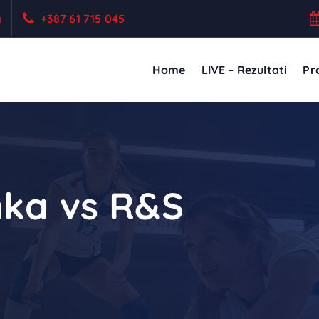
a
+387 61 715 045
Home
LIVE – Rezultati
Pro
nka vs R&S