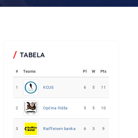
TABELA
#
Teams
Pl
W
Pts
1
KCUS
6
5
11
2
Općina Ilidža
5
5
10
3
Raiffeisen banka
6
3
9