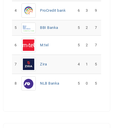
4
ProCredit bank
6
3
9
5
5
2
7
BBI Banka
6
M:tel
5
2
7
7
Zira
4
1
5
8
NLB Banka
5
0
5