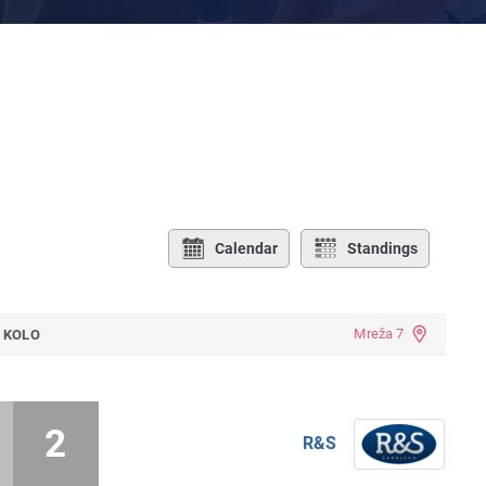
Calendar
Standings
Mreža 7
. KOLO
2
R&S