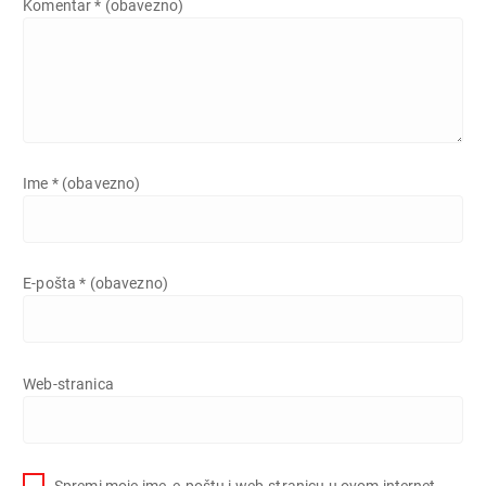
Komentar
* (obavezno)
Ime
* (obavezno)
E-pošta
* (obavezno)
Web-stranica
Spremi moje ime, e-poštu i web-stranicu u ovom internet