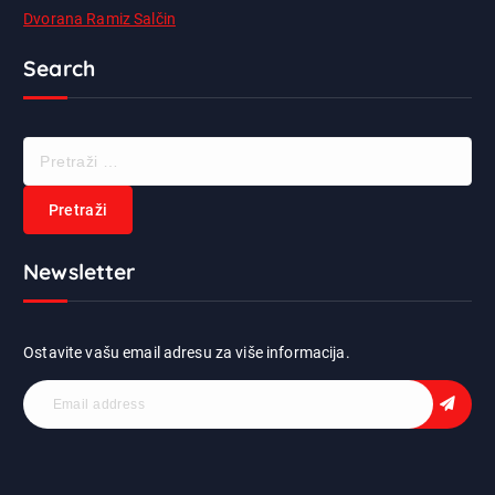
Dvorana Ramiz Salčin
Search
P
r
e
t
r
Newsletter
a
ž
i
:
Ostavite vašu email adresu za više informacija.