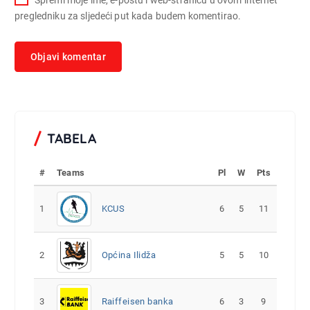
pregledniku za sljedeći put kada budem komentirao.
TABELA
#
Teams
Pl
W
Pts
1
KCUS
6
5
11
2
Općina Ilidža
5
5
10
3
Raiffeisen banka
6
3
9