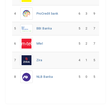
4
ProCredit bank
6
3
9
5
5
2
7
BBI Banka
6
Mtel
5
2
7
7
Zira
4
1
5
8
NLB Banka
5
0
5