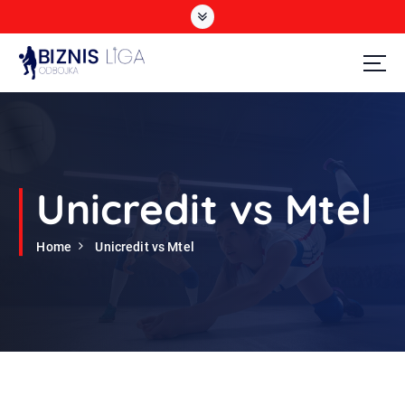
S
k
i
p
t
Odbojka
o
c
o
n
t
Unicredit vs Mtel
e
n
Home
Unicredit vs Mtel
t