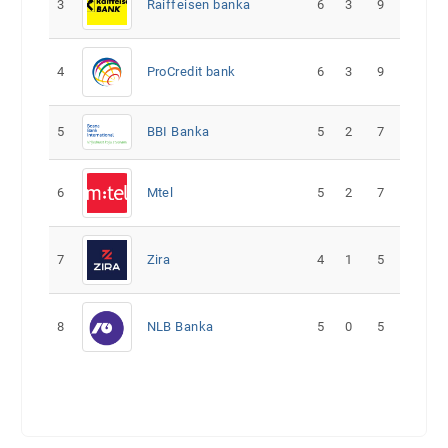
3
Raiffeisen banka
6
3
9
4
ProCredit bank
6
3
9
5
5
2
7
BBI Banka
6
Mtel
5
2
7
7
Zira
4
1
5
8
NLB Banka
5
0
5