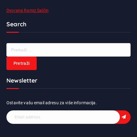
Dvorana Ramiz Salčin
Search
P
r
e
t
r
Newsletter
a
ž
i
:
Ostavite vašu email adresu za više informacija.