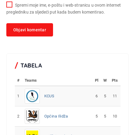
Spremi moje ime, e-poštu i web-stranicu u ovom internet
pregledniku za sljedeći put kada budem komentirao.
TABELA
#
Teams
Pl
W
Pts
1
KCUS
6
5
11
2
Općina Ilidža
5
5
10