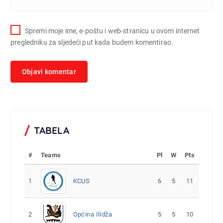
Spremi moje ime, e-poštu i web-stranicu u ovom internet
pregledniku za sljedeći put kada budem komentirao.
TABELA
#
Teams
Pl
W
Pts
1
KCUS
6
5
11
2
Općina Ilidža
5
5
10