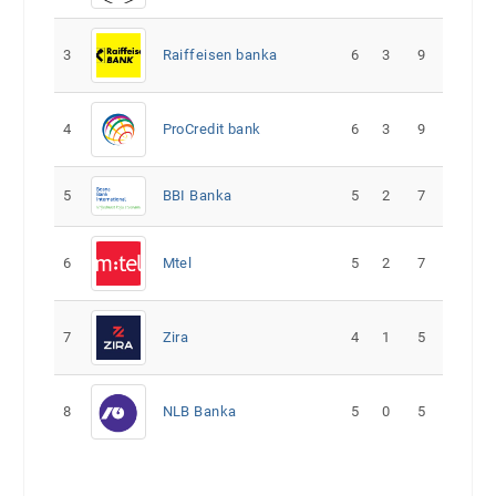
3
Raiffeisen banka
6
3
9
4
ProCredit bank
6
3
9
5
5
2
7
BBI Banka
6
Mtel
5
2
7
7
Zira
4
1
5
8
NLB Banka
5
0
5