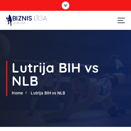
S
k
i
p
t
Odbojka
o
c
o
n
t
Lutrija BIH vs
e
n
NLB
t
Home
Lutrija BIH vs NLB