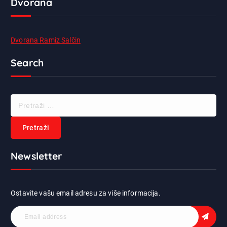
Dvorana
Dvorana Ramiz Salčin
Search
P
r
e
t
r
Newsletter
a
ž
i
:
Ostavite vašu email adresu za više informacija.