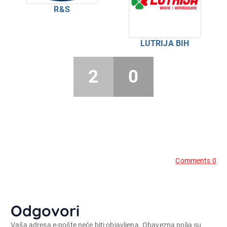
R&S
LUTRIJA BIH
2
0
Comments 0
Odgovori
Vaša adresa e-pošte neće biti objavljena.
Obavezna polja su