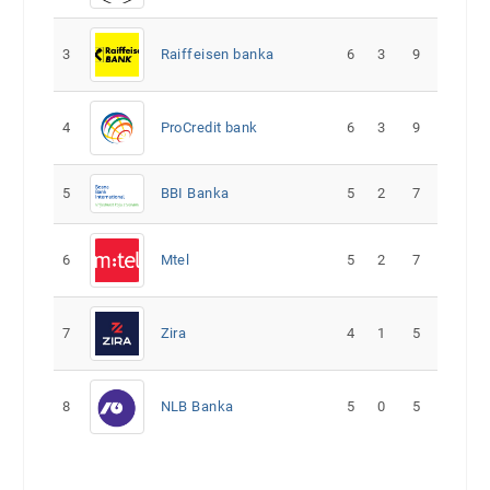
3
Raiffeisen banka
6
3
9
4
ProCredit bank
6
3
9
5
5
2
7
BBI Banka
6
Mtel
5
2
7
7
Zira
4
1
5
8
NLB Banka
5
0
5