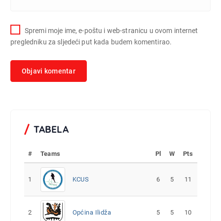
Spremi moje ime, e-poštu i web-stranicu u ovom internet
pregledniku za sljedeći put kada budem komentirao.
TABELA
#
Teams
Pl
W
Pts
1
KCUS
6
5
11
2
Općina Ilidža
5
5
10