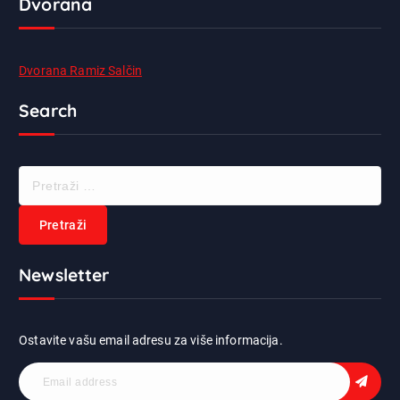
Dvorana
Dvorana Ramiz Salčin
Search
P
r
e
t
r
Newsletter
a
ž
i
:
Ostavite vašu email adresu za više informacija.