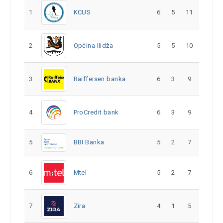
1
KCUS
6
5
11
2
Općina Ilidža
5
5
10
3
Raiffeisen banka
6
3
9
4
ProCredit bank
6
3
9
5
5
2
7
BBI Banka
6
Mtel
5
2
7
7
Zira
4
1
5