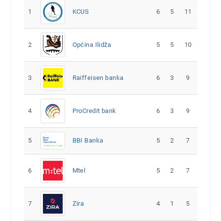
1
KCUS
6
5
11
2
Općina Ilidža
5
5
10
3
Raiffeisen banka
6
3
9
4
ProCredit bank
6
3
9
5
5
2
7
BBI Banka
6
Mtel
5
2
7
7
Zira
4
1
5