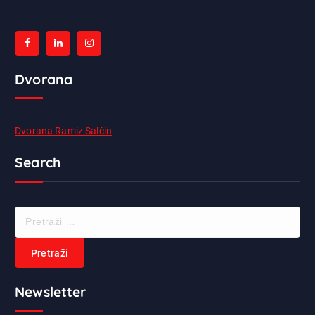
Dvorana
Dvorana Ramiz Salčin
Search
P
r
e
t
r
Newsletter
a
ž