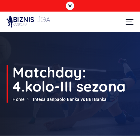
S
k
i
p
t
Odbojka
o
c
o
n
t
Matchday:
e
n
4.kolo-III sezona
t
Home
Intesa Sanpaolo Banka vs BBI Banka