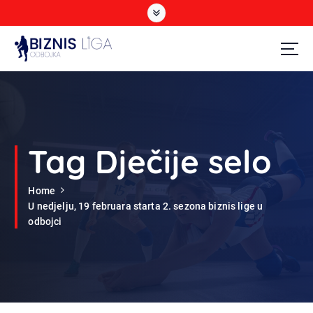
S
k
i
p
t
Odbojka
o
c
o
n
t
Tag Dječije selo
e
n
Home
t
U nedjelju, 19 februara starta 2. sezona biznis lige u
odbojci