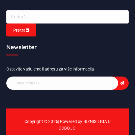
P
r
e
t
r
Newsletter
a
ž
i
:
Ostavite vašu email adresu za više informacija.
Copyright © 2026| Powered by BIZNIS LIGA U
ODBOJCI