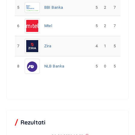
5
5
2
7
BBI Banka
6
Mtel
5
2
7
7
Zira
4
1
5
8
NLB Banka
5
0
5
Rezultati