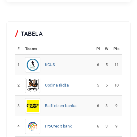
TABELA
#
Teams
Pl
W
Pts
1
KCUS
6
5
11
2
Općina Ilidža
5
5
10
3
Raiffeisen banka
6
3
9
4
ProCredit bank
6
3
9