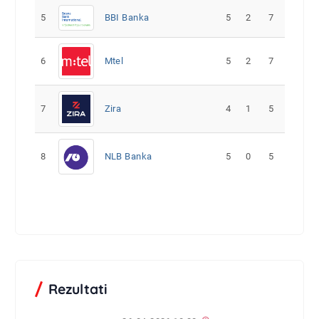
5
5
2
7
BBI Banka
6
Mtel
5
2
7
7
Zira
4
1
5
8
NLB Banka
5
0
5
Rezultati