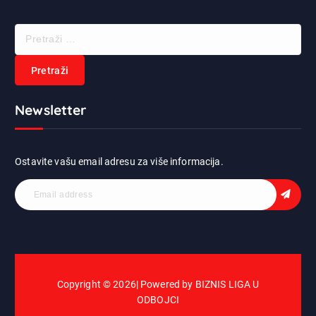
P
r
e
t
r
Newsletter
a
ž
i
:
Ostavite vašu email adresu za više informacija.
Copyright © 2026| Powered by BIZNIS LIGA U
ODBOJCI