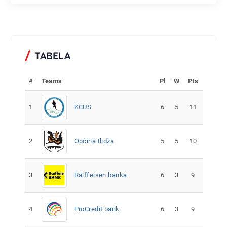
TABELA
#
Teams
Pl
W
Pts
1
KCUS
6
5
11
2
Općina Ilidža
5
5
10
3
Raiffeisen banka
6
3
9
4
ProCredit bank
6
3
9