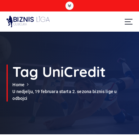
S
k
i
p
t
Odbojka
o
c
o
n
t
Tag UniCredit
e
n
Home
t
U nedjelju, 19 februara starta 2. sezona biznis lige u
odbojci