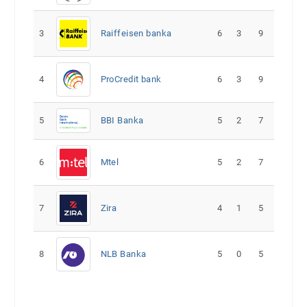
3
Raiffeisen banka
6
3
9
4
ProCredit bank
6
3
9
5
5
2
7
BBI Banka
6
Mtel
5
2
7
7
Zira
4
1
5
8
NLB Banka
5
0
5