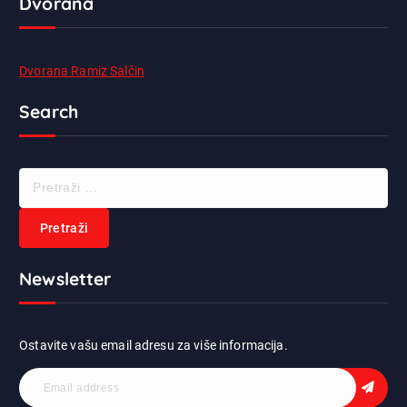
Dvorana
Dvorana Ramiz Salčin
Search
P
r
e
t
r
Newsletter
a
ž
i
:
Ostavite vašu email adresu za više informacija.