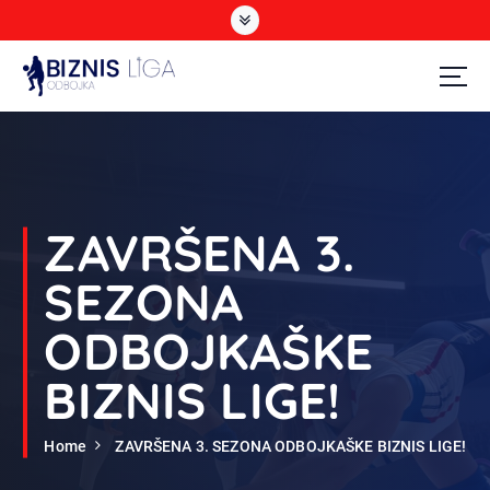
S
k
i
p
t
Odbojka
o
c
o
n
t
ZAVRŠENA 3.
e
n
SEZONA
t
ODBOJKAŠKE
BIZNIS LIGE!
Home
ZAVRŠENA 3. SEZONA ODBOJKAŠKE BIZNIS LIGE!