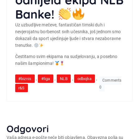
Banke!
Uz uzbudljive mečeve, fantastičan timski duh i
nevjerojatnu borbenost svih učesnika, još jednom smo
dokazali da sport ujedinjuje ljude i stvara nezaboravne
trenutke.
Čestitamo svim ekipama na sudjelovanju, a posebno
našim šampionima!
,
,
,
,
#biznis
#liga
NLB
odbojka
Comments
0
r&S
Odgovori
Vaša adresa e-pošte neće biti objavljena.
Obavezna polja su