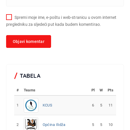
Spremi moje ime, e-poštu i web-stranicu u ovom internet
pregledniku za sljedeći put kada budem komentirao.
TABELA
#
Teams
Pl
W
Pts
1
KCUS
6
5
11
2
Općina Ilidža
5
5
10