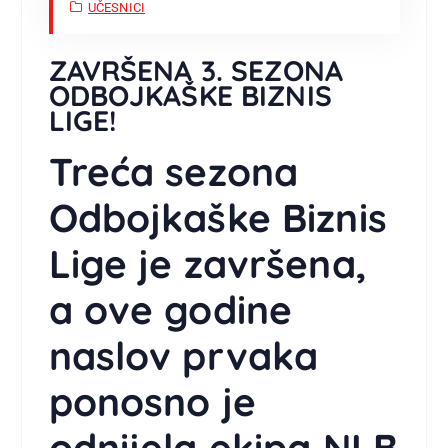
UČESNICI
ZAVRŠENA 3. SEZONA
ODBOJKAŠKE BIZNIS
LIGE!
Treća sezona
Odbojkaške Biznis
Lige je završena,
a ove godine
naslov prvaka
ponosno je
odnijela ekipa NLB