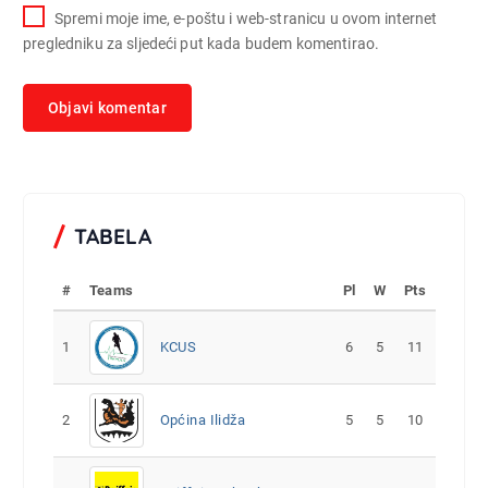
Spremi moje ime, e-poštu i web-stranicu u ovom internet
pregledniku za sljedeći put kada budem komentirao.
TABELA
#
Teams
Pl
W
Pts
1
KCUS
6
5
11
2
Općina Ilidža
5
5
10