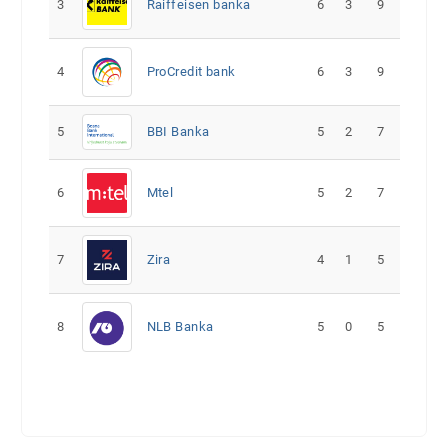
3
Raiffeisen banka
6
3
9
4
ProCredit bank
6
3
9
5
5
2
7
BBI Banka
6
Mtel
5
2
7
7
Zira
4
1
5
8
NLB Banka
5
0
5