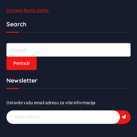
Dvorana Ramiz Salčin
Search
P
r
e
t
r
Newsletter
a
ž
i
:
Ostavite vašu email adresu za više informacija.