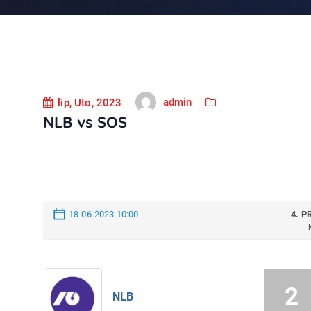
admin
lip, Uto, 2023
NLB vs SOS
18-06-2023 10:00
4. P
2
NLB