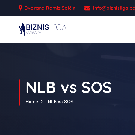
S
Dvorana Ramiz Salčin
info@biznisliga.b
k
i
p
t
Odbojka
o
c
o
n
t
e
NLB vs SOS
n
t
Home
NLB vs SOS