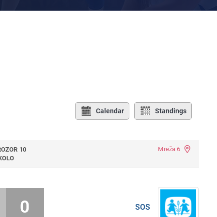
Calendar
Standings
Mreža 6
ROZOR 10
KOLO
0
SOS