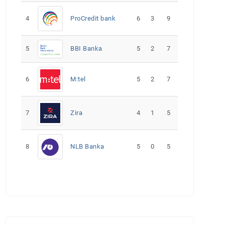
4
ProCredit bank
6
3
9
5
5
2
7
BBI Banka
6
M:tel
5
2
7
7
Zira
4
1
5
8
NLB Banka
5
0
5