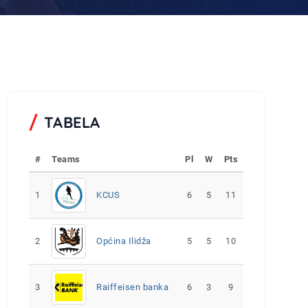
TABELA
#
Teams
Pl
W
Pts
1
KCUS
6
5
11
2
Općina Ilidža
5
5
10
3
Raiffeisen banka
6
3
9