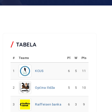
TABELA
#
Teams
Pl
W
Pts
1
KCUS
6
5
11
2
Općina Ilidža
5
5
10
3
Raiffeisen banka
6
3
9