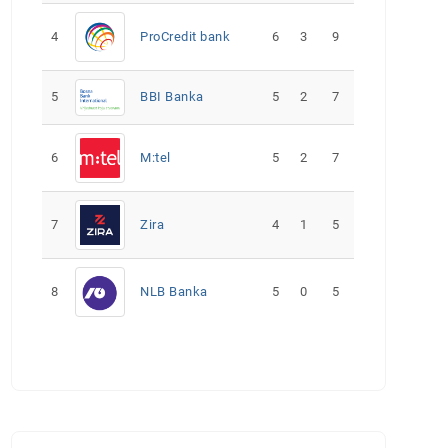
4
ProCredit bank
6
3
9
5
5
2
7
BBI Banka
6
M:tel
5
2
7
7
Zira
4
1
5
8
NLB Banka
5
0
5