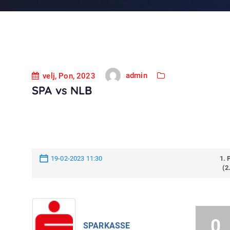
admin
velj, Pon, 2023
SPA vs NLB
19-02-2023 11:30
1.
(2
0
SPARKASSE