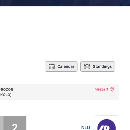
Calendar
Standings
Mreža 3
 PROZOR
.KOLO)
2
NLB