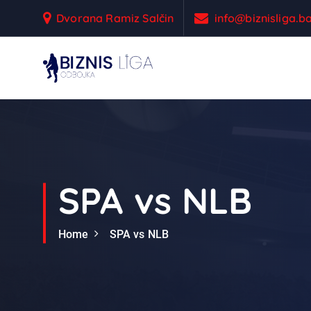
S
Dvorana Ramiz Salčin
info@biznisliga.b
k
i
p
t
Odbojka
o
c
o
n
t
e
SPA vs NLB
n
t
Home
SPA vs NLB