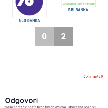
BBI BANKA
NLB BANKA
0
2
Comments 0
Odgovori
Vaša adresa e-pošte neće biti objavljena.
Obavezna polja su