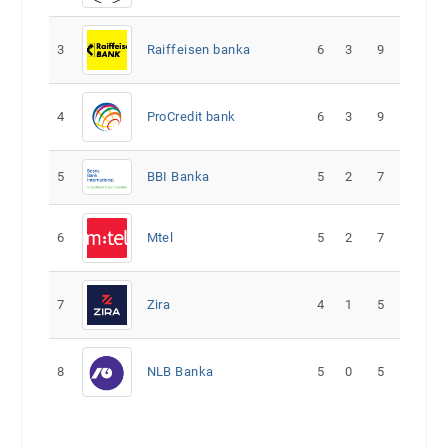
3
Raiffeisen banka
6
3
9
4
ProCredit bank
6
3
9
5
5
2
7
BBI Banka
6
Mtel
5
2
7
7
Zira
4
1
5
8
NLB Banka
5
0
5