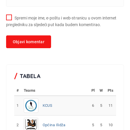
Spremi moje ime, e-poštu i web-stranicu u ovom internet
pregledniku za sljedeći put kada budem komentirao.
TABELA
#
Teams
Pl
W
Pts
1
KCUS
6
5
11
2
Općina Ilidža
5
5
10