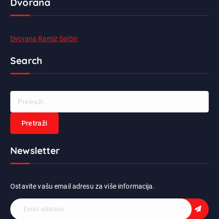
Dvorana
Dvorana Ramiz Salčin
Search
P
r
e
t
r
Newsletter
a
ž
i
:
Ostavite vašu email adresu za više informacija.