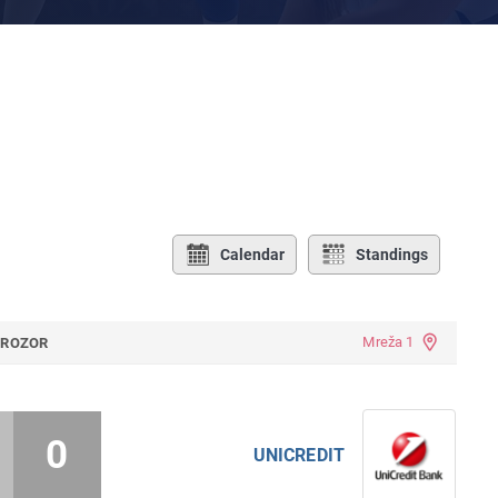
Calendar
Standings
Mreža 1
PROZOR
0
UNICREDIT