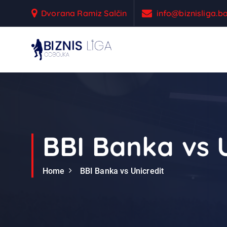
S
Dvorana Ramiz Salčin
info@biznisliga.b
k
i
p
t
Odbojka
o
c
o
n
t
e
BBI Banka vs U
n
t
Home
BBI Banka vs Unicredit