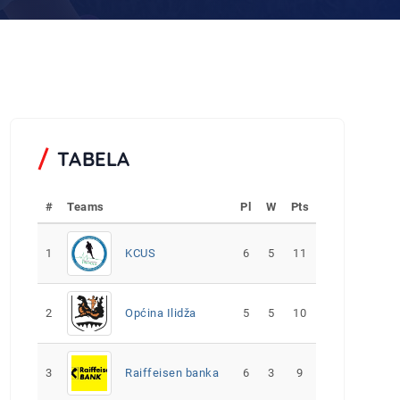
TABELA
#
Teams
Pl
W
Pts
1
KCUS
6
5
11
2
Općina Ilidža
5
5
10
3
Raiffeisen banka
6
3
9