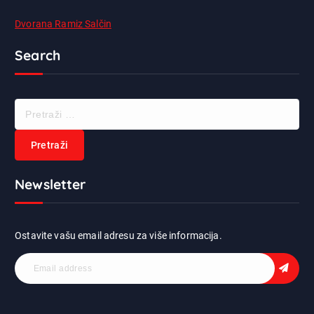
Dvorana Ramiz Salčin
Search
P
r
e
t
r
Newsletter
a
ž
i
:
Ostavite vašu email adresu za više informacija.