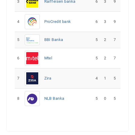
3
Raiffeisen banka
6
3
9
4
ProCredit bank
6
3
9
5
5
2
7
BBI Banka
6
Mtel
5
2
7
7
Zira
4
1
5
8
NLB Banka
5
0
5