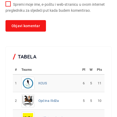
Spremi moje ime, e-poštu i web-stranicu u ovom internet
pregledniku za sljedeći put kada budem komentirao.
TABELA
#
Teams
Pl
W
Pts
1
KCUS
6
5
11
2
Općina Ilidža
5
5
10