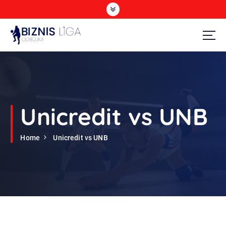
S
k
i
p
t
Odbojka
o
c
o
n
t
Unicredit vs UNB
e
n
Home
Unicredit vs UNB
t