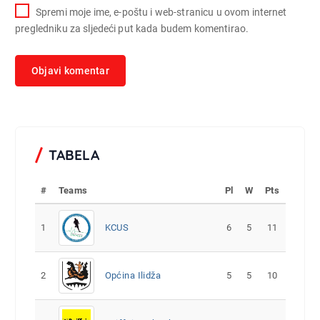
Spremi moje ime, e-poštu i web-stranicu u ovom internet
pregledniku za sljedeći put kada budem komentirao.
TABELA
#
Teams
Pl
W
Pts
1
KCUS
6
5
11
2
Općina Ilidža
5
5
10