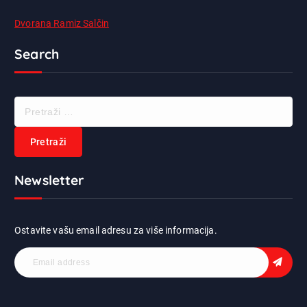
Dvorana Ramiz Salčin
Search
P
r
e
t
r
Newsletter
a
ž
i
:
Ostavite vašu email adresu za više informacija.