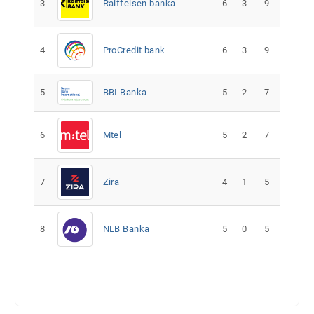
3
Raiffeisen banka
6
3
9
4
ProCredit bank
6
3
9
5
5
2
7
BBI Banka
6
Mtel
5
2
7
7
Zira
4
1
5
8
NLB Banka
5
0
5