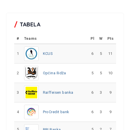
TABELA
#
Teams
Pl
W
Pts
1
KCUS
6
5
11
2
Općina Ilidža
5
5
10
3
Raiffeisen banka
6
3
9
4
ProCredit bank
6
3
9
5
5
2
7
BBI Banka