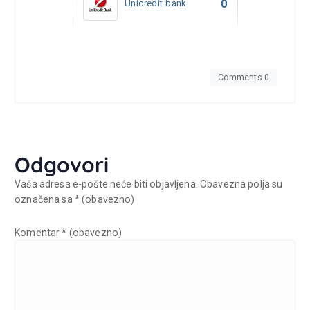
0
Unicredit bank
Unio
Comments 0
Odgovori
Vaša adresa e-pošte neće biti objavljena.
Obavezna polja su
označena sa
* (obavezno)
Komentar
* (obavezno)