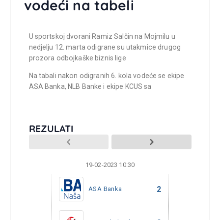
vodeći na tabeli
U sportskoj dvorani Ramiz Salčin na Mojmilu u
nedjelju 12. marta odigrane su utakmice drugog
prozora odbojkaške biznis lige
Na tabali nakon odigranih 6. kola vodeće se ekipe
ASA Banka, NLB Banke i ekipe KCUS sa
REZULATI
19-02-2023 10:30
19-02
2
ASA Banka
BH 