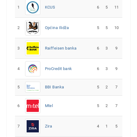
1
KCUS
6
5
11
2
Općina Ilidža
5
5
10
3
Raiffeisen banka
6
3
9
4
ProCredit bank
6
3
9
5
5
2
7
BBI Banka
6
Mtel
5
2
7
7
Zira
4
1
5