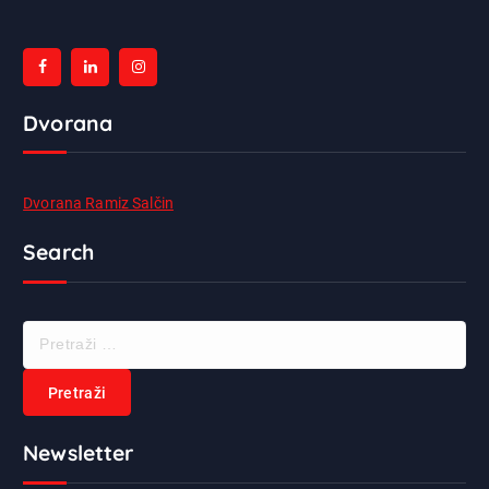
Dvorana
Dvorana Ramiz Salčin
Search
P
r
e
t
r
Newsletter
a
ž