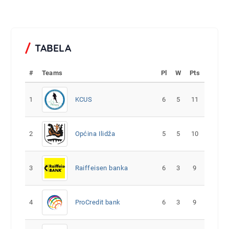
TABELA
#
Teams
Pl
W
Pts
1
KCUS
6
5
11
2
Općina Ilidža
5
5
10
3
Raiffeisen banka
6
3
9
4
ProCredit bank
6
3
9