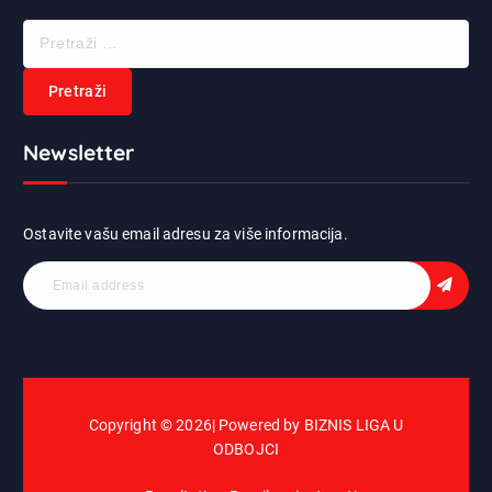
P
r
e
t
r
Newsletter
a
ž
i
:
Ostavite vašu email adresu za više informacija.
Copyright © 2026| Powered by BIZNIS LIGA U
ODBOJCI