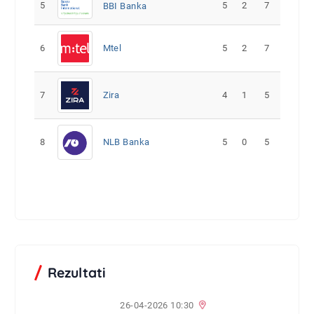
5
5
2
7
BBI Banka
6
Mtel
5
2
7
7
Zira
4
1
5
8
NLB Banka
5
0
5
Rezultati
26-04-2026 10:30